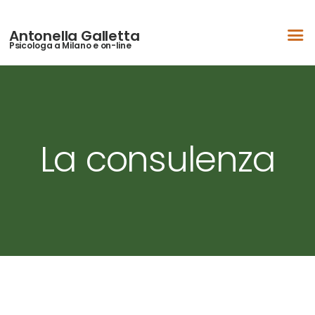
Chi sono
Antonella Galletta
Psicologa a Milano e on-line
Aree d’intervento
Come lavoro
Blog
Video
La consulenza
Contattami