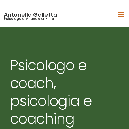
Chi sono
Antonella Galletta
Psicologa a Milano e on-line
Aree d’intervento
Come lavoro
Blog
Video
Psicologo e
Contattami
coach,
psicologia e
coaching